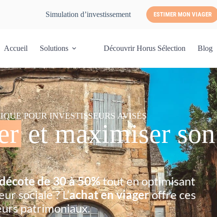
Simulation d’investissement
ESTIMER MON VIAGER
Accueil
Solutions
Découvrir Horus Sélection
Blog
IQUE POUR INVESTISSEURS AVISÉS
er
et maximiser son
décote de 30 à 50%
tout en optimisant
eur sociale ? L’
achat en viager
offre ces
eurs patrimoniaux.