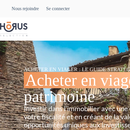
Nous rejoindre
Se connecter
ACHETER EN VIAGER : LE GUIDE STRATÉG
Acheter en viag
patrimoine
Investir dans l’immobilier avec une
votre fiscalité et en créant de la val
opportunités uniques aux investiss