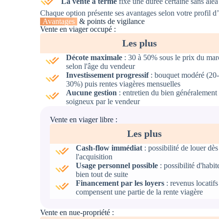
La vente à terme
fixe une durée certaine sans aléa 
Chaque option présente ses avantages selon votre profil d’
Avantages
& points de vigilance
Vente en viager occupé :
Les plus
Décote maximale
: 30 à 50% sous le prix du mar
selon l'âge du vendeur
Investissement progressif
: bouquet modéré (20-
30%) puis rentes viagères mensuelles
Aucune gestion
: entretien du bien généralement
soigneux par le vendeur
Vente en viager libre :
Les plus
Cash-flow immédiat
: possibilité de louer dès
l'acquisition
Usage personnel possible
: possibilité d'habite
bien tout de suite
Financement par les loyers
: revenus locatifs
compensent une partie de la rente viagère
Vente en nue-propriété :