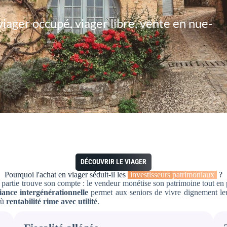
ager occupé, viager libre, vente en
nue-
DÉCOUVRIR LE VIAGER
Pourquoi l'achat en viager séduit-il les
investisseurs patrimoniaux
?
partie trouve son compte : le vendeur monétise son patrimoine tout en p
liance intergénérationnelle
permet aux seniors de vivre dignement leur
où
rentabilité rime avec utilité
.