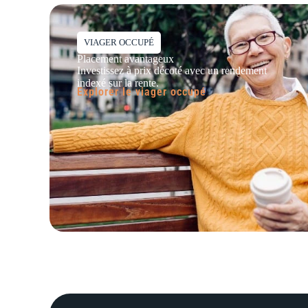
VIAGER OCCUPÉ
Placement avantageux
Investissez à prix décoté avec un rendement
indexé sur la rente.
Explorer le viager occupé