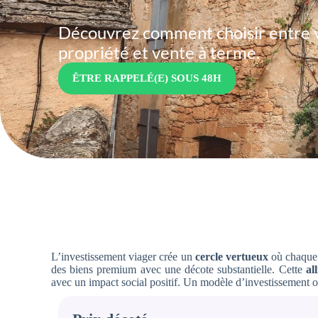
Découvrez comment choisir entre vi
propriété
et
vente à terme.
ÊTRE RAPPELÉ(E) SOUS 48H
L’investissement viager crée un
cercle vertueux
où chaque 
des biens premium avec une décote substantielle. Cette
al
avec un impact social positif. Un modèle d’investissement 