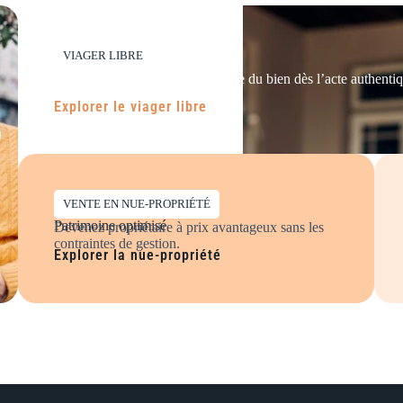
VIAGER LIBRE
Jouissance immédiate
Bénéficiez de la pleine jouissance du bien dès l’acte authenti
locatifs immédiats.
Explorer le viager libre
VENTE EN NUE-PROPRIÉTÉ
Patrimoine optimisé
Devenez propriétaire à prix avantageux sans les
contraintes de gestion.
Explorer la nue-propriété