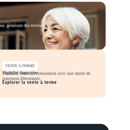
que, générant des revenus
VENTE À TERME
Visibilité financière
Planifiez votre investissement avec une durée de
paiement déterminée.
Explorer la vente à terme