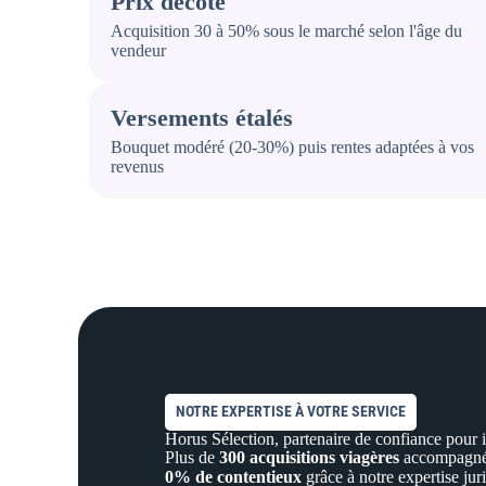
Prix décoté
Acquisition 30 à 50% sous le marché selon l'âge du
vendeur
Versements étalés
Bouquet modéré (20-30%) puis rentes adaptées à vos
revenus
NOTRE EXPERTISE À VOTRE SERVICE
Horus Sélection, partenaire de confiance pour i
Plus de
300 acquisitions viagères
accompagnée
0% de contentieux
grâce à notre expertise jur