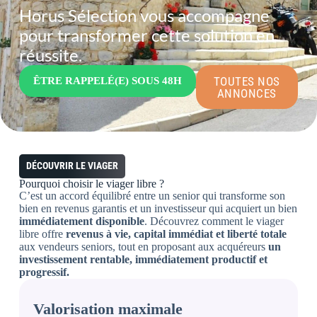
Horus Sélection vous accompagne
pour transformer cette solution en
réussite.
TOUTES NOS
ÊTRE RAPPELÉ(E) SOUS 48H
ANNONCES
DÉCOUVRIR LE VIAGER
Pourquoi choisir le
viager libre
?
C’est un accord équilibré entre un senior qui transforme son
bien en revenus garantis et un investisseur qui acquiert un bien
immédiatement disponible
. Découvrez comment le viager
libre offre
revenus à vie, capital immédiat et liberté totale
aux vendeurs seniors, tout en proposant aux acquéreurs
un
investissement rentable, immédiatement productif et
progressif.
Valorisation maximale