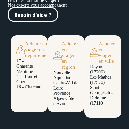
Des questions sur le viager ?
Nos experts vous accompagnent
Besoin d'aide ?
Acheter en
Acheter
Acheter
viager en
en
en
département
viager
viager
17 -
en
en ville
Charente-
région
Royan
Maritime
(17200)
Nouvelle-
41 - Loir-et-
Les Mathes
Aquitaine
Cher
(17570)
Centre-Val de
16 - Charente
Saint-
Loire
Georges-de-
Provence-
Didonne
Alpes-Côte
(17110
d'Azur