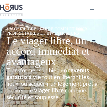
VIAGER LIBRE : GUIDE COMPLET POUR
PROPRIÉTAIRES ET INVESTISSEURS
Le
viager libre
, un
accord immédiat et
avantageux
Transformer son bien en
revenus
garantis à vie
tout en libérant les
lieux, ou acquérir un logement prêt à
habiter : le
viager libre
combine
sécurité et souplesse.