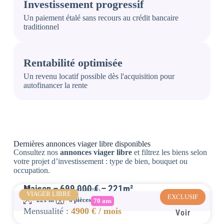
Investissement progressif
Un paiement étalé sans recours au crédit bancaire
traditionnel
Rentabilité optimisée
Un revenu locatif possible dès l'acquisition pour
autofinancer la rente
Dernières
annonces viager libre
disponibles
Consultez nos
annonces viager libre
et filtrez les biens selon
votre projet d’investissement : type de bien, bouquet ou
occupation.
Maison – 699 000 € – 221m²
Ferrassières (26570)
VIAGER LIBRE
EXCLUSIF
221 m²
6 pièces
70 ans
Mensualité :
4900 € / mois
Voir