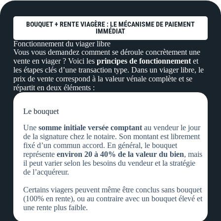
BOUQUET + RENTE VIAGÈRE : LE MÉCANISME DE PAIEMENT
IMMÉDIAT
Fonctionnement
du viager libre
Vous vous demandez comment se déroule concrètement une
vente en viager ? Voici les
principes de fonctionnement
et
les étapes clés d’une transaction type. Dans un viager libre, le
prix de vente correspond à la valeur vénale complète et se
répartit en deux éléments :
Le bouquet
Une
somme initiale versée comptant
au vendeur le jour
de la signature chez le notaire. Son montant est librement
fixé d’un commun accord. En général, le bouquet
représente
environ 20 à 40% de la valeur du bien
, mais
il peut varier selon les besoins du vendeur et la stratégie
de l’acquéreur.
Certains viagers peuvent même être conclus sans bouquet
(100% en rente), ou au contraire avec un bouquet élevé et
une rente plus faible.