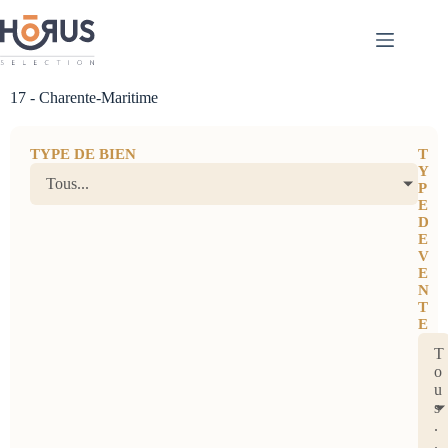
17 - Charente-Maritime
TYPE DE BIEN
T
Y
Tous...
P
E
D
E
V
E
N
T
E
T
o
u
s
.
.