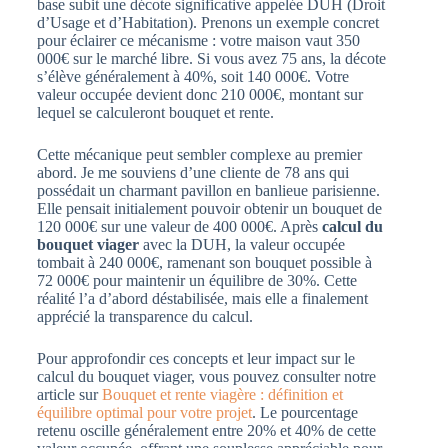
base subit une décote significative appelée DUH (Droit
d’Usage et d’Habitation). Prenons un exemple concret
pour éclairer ce mécanisme : votre maison vaut 350
000€ sur le marché libre. Si vous avez 75 ans, la décote
s’élève généralement à 40%, soit 140 000€. Votre
valeur occupée devient donc 210 000€, montant sur
lequel se calculeront bouquet et rente.
Cette mécanique peut sembler complexe au premier
abord. Je me souviens d’une cliente de 78 ans qui
possédait un charmant pavillon en banlieue parisienne.
Elle pensait initialement pouvoir obtenir un bouquet de
120 000€ sur une valeur de 400 000€. Après
calcul du
bouquet viager
avec la DUH, la valeur occupée
tombait à 240 000€, ramenant son bouquet possible à
72 000€ pour maintenir un équilibre de 30%. Cette
réalité l’a d’abord déstabilisée, mais elle a finalement
apprécié la transparence du calcul.
Pour approfondir ces concepts et leur impact sur le
calcul du bouquet viager, vous pouvez consulter notre
article sur
Bouquet et rente viagère : définition et
équilibre optimal pour votre projet
. Le pourcentage
retenu oscille généralement entre 20% et 40% de cette