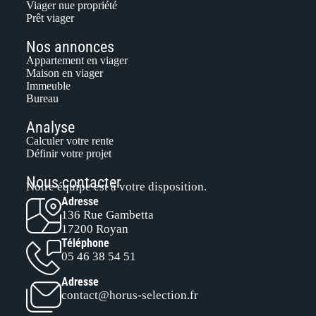
Viager nue propriété
Prêt viager
Nos annonces
Appartement en viager
Maison en viager
Immeuble
Bureau
Analyse
Calculer votre rente
Définir votre projet
Nous contacter
Notre équipe est à votre disposition.
Adresse
136 Rue Gambetta
17200 Royan
Téléphone
05 46 38 54 51
Adresse
contact@horus-selection.fr