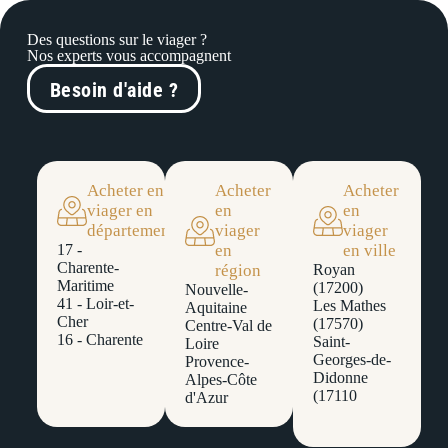
Des questions sur le viager ?
Nos experts vous accompagnent
Besoin d'aide ?
Acheter en
Acheter
Acheter
viager en
en
en
département
viager
viager
17 -
en
en ville
Charente-
région
Royan
Maritime
(17200)
Nouvelle-
41 - Loir-et-
Les Mathes
Aquitaine
Cher
(17570)
Centre-Val de
16 - Charente
Saint-
Loire
Georges-de-
Provence-
Didonne
Alpes-Côte
(17110
d'Azur