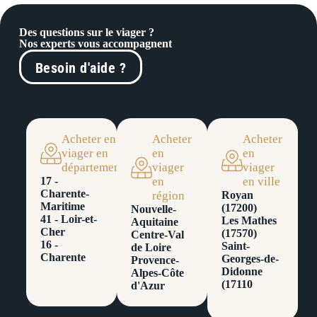
Des questions sur le viager ?
Nos experts vous accompagnent
Besoin d'aide ?
Acheter en
Acheter
Acheter
viager en
en
en
département
viager
viager
17 -
en
en ville
Charente-
région
Royan
Maritime
(17200)
Nouvelle-
41 - Loir-et-
Les Mathes
Aquitaine
Cher
(17570)
Centre-Val
16 -
Saint-
de Loire
Charente
Georges-de-
Provence-
Didonne
Alpes-Côte
(17110
d'Azur