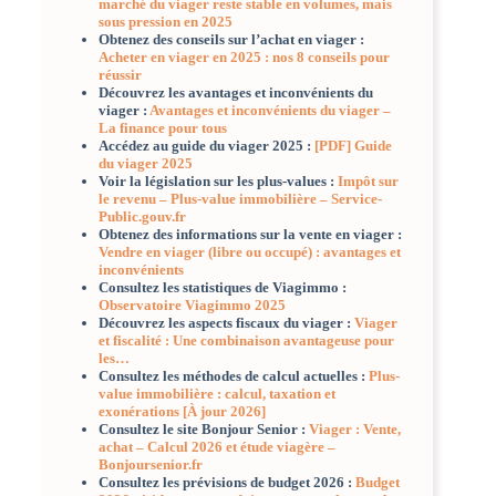
marché du viager reste stable en volumes, mais
sous pression en 2025
Obtenez des conseils sur l’achat en viager :
Acheter en viager en 2025 : nos 8 conseils pour
réussir
Découvrez les avantages et inconvénients du
viager :
Avantages et inconvénients du viager –
La finance pour tous
Accédez au guide du viager 2025 :
[PDF] Guide
du viager 2025
Voir la législation sur les plus-values :
Impôt sur
le revenu – Plus-value immobilière – Service-
Public.gouv.fr
Obtenez des informations sur la vente en viager :
Vendre en viager (libre ou occupé) : avantages et
inconvénients
Consultez les statistiques de Viagimmo :
Observatoire Viagimmo 2025
Découvrez les aspects fiscaux du viager :
Viager
et fiscalité : Une combinaison avantageuse pour
les…
Consultez les méthodes de calcul actuelles :
Plus-
value immobilière : calcul, taxation et
exonérations [À jour 2026]
Consultez le site Bonjour Senior :
Viager : Vente,
achat – Calcul 2026 et étude viagère –
Bonjoursenior.fr
Consultez les prévisions de budget 2026 :
Budget