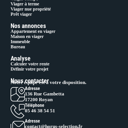
Viager à terme
Viager nue propriété
Prêt viager
Nos annonces
Appartement en viager
Maison en viager
Immeuble
Bureau
Analyse
Calculer votre rente
Définir votre projet
Nous contacter
Notre équipe est à votre disposition.
Adresse
136 Rue Gambetta
17200 Royan
Téléphone
05 46 38 54 51
Adresse
contact@horus-selection.fr